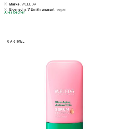
Dies
Marke
WELEDA
entfernen
Dies
Eigenschaft/ Ernährungsart
vegan
Alles löschen
entfernen
6
ARTIKEL