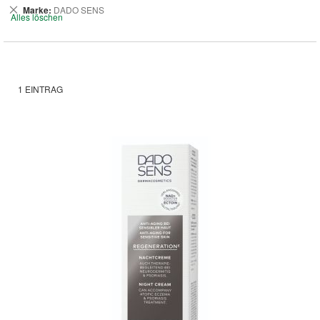
Dies
Marke
DADO SENS
Alles löschen
entfernen
1
EINTRAG