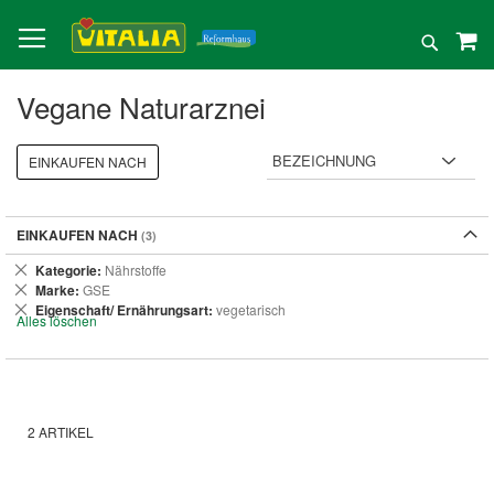
Direkt
zum
Suche
Inhalt
Vegane Naturarznei
EINKAUFEN NACH
EINKAUFEN NACH
Dies
Kategorie
Nährstoffe
entfernen
Dies
Marke
GSE
entfernen
Dies
Eigenschaft/ Ernährungsart
vegetarisch
Alles löschen
entfernen
2
ARTIKEL