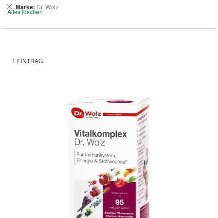
Dies
Marke
Dr. Wolz
Alles löschen
entfernen
1
EINTRAG