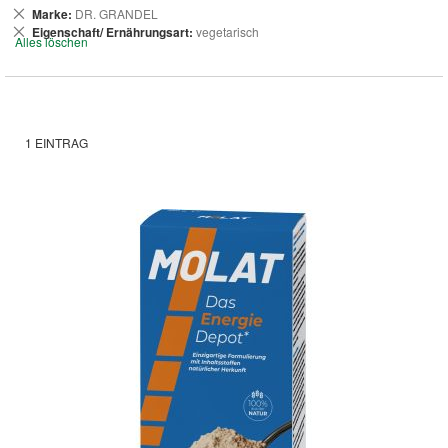
Dies
Marke
DR. GRANDEL
entfernen
Dies
Eigenschaft/ Ernährungsart
vegetarisch
Alles löschen
entfernen
1
EINTRAG