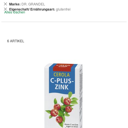
Dies
Marke
DR. GRANDEL
entfernen
Dies
Eigenschaft/ Ernährungsart
glutenfrei
Alles löschen
entfernen
6
ARTIKEL