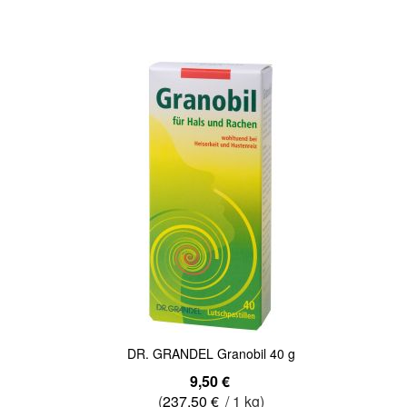
Quickview
DR. GRANDEL Granobil 40 g
9,50 €
(
237,50 €
/ 1 kg)