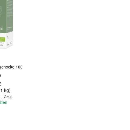
ischocke 100
n
€
 1 kg)
.
,
Zzgl.
sten