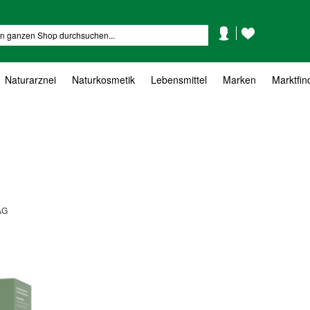
Mein
Mein
Suche
Konto
Wunschzettel
Naturarznei
Naturkosmetik
Lebensmittel
Marken
Marktfin
AG