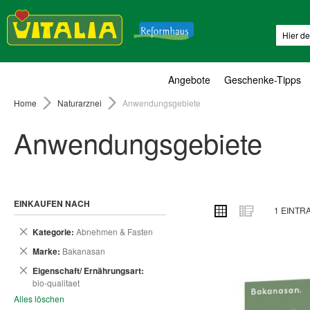
Suche
Angebote
Geschenke-Tipps
Home
Naturarznei
Anwendungsgebiete
Anwendungsgebiete
EINKAUFEN NACH
ANSICHT
Raster
Liste
1
EINTR
ALS
Dies
Kategorie
Abnehmen & Fasten
entfernen
Dies
Marke
Bakanasan
entfernen
Dies
Eigenschaft/ Ernährungsart
entfernen
bio-qualitaet
Alles löschen