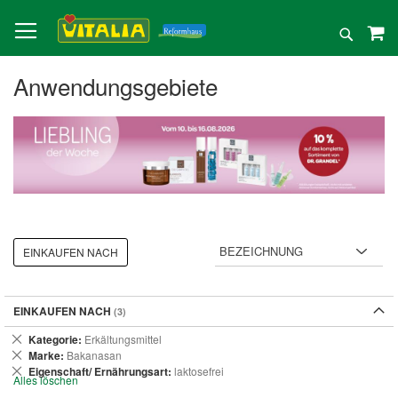
Direkt
zum
Suche
Inhalt
Anwendungsgebiete
EINKAUFEN NACH
EINKAUFEN NACH
Dies
Kategorie
Erkältungsmittel
entfernen
Dies
Marke
Bakanasan
entfernen
Dies
Eigenschaft/ Ernährungsart
laktosefrei
Alles löschen
entfernen