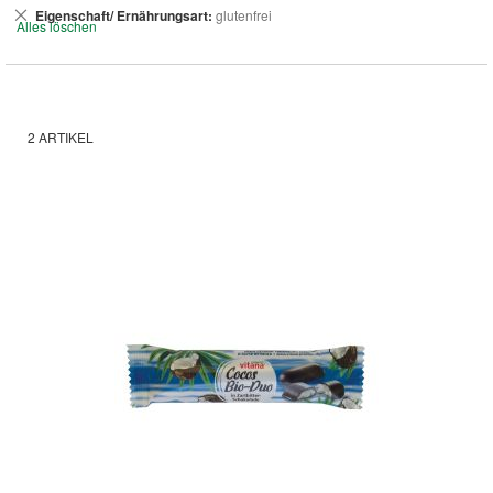
Dies
Eigenschaft/ Ernährungsart
glutenfrei
Alles löschen
entfernen
2
ARTIKEL