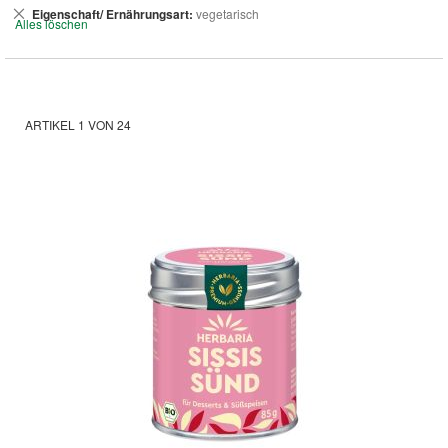
Dies
Eigenschaft/ Ernährungsart
vegetarisch
Alles löschen
entfernen
ARTIKEL
1
VON
24