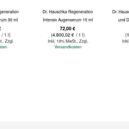
generation
Dr. Hauschka Regeneration
Dr. Haus
erum 30 ml
Intensiv Augenserum 15 ml
und D
€
72,00 €
/ 1 l)
(
4.800,02 €
/ 1 l)
(
1
t.
,
Zzgl.
Inkl. 19% MwSt.
,
Zzgl.
Ink
sten
Versandkosten
In den Warenkorb
In den Warenkorb