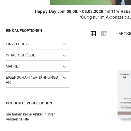
Happy Day
vom
06.08. - 08.08.2026
mit
11% Rabat
*Gültig nur im Aktionszeitr
EINKAUFSOPTIONEN
ANSICHT
Raster
Liste
4
ARTIK
ALS
EINZELPREIS
INHALTSGRÖSSE
MARKE
EIGENSCHAFT/ ERNÄHRUNGS
ART
PRODUKTE VERGLEICHEN
Sie haben keine Artikel in Ihrer
Vergleichsliste