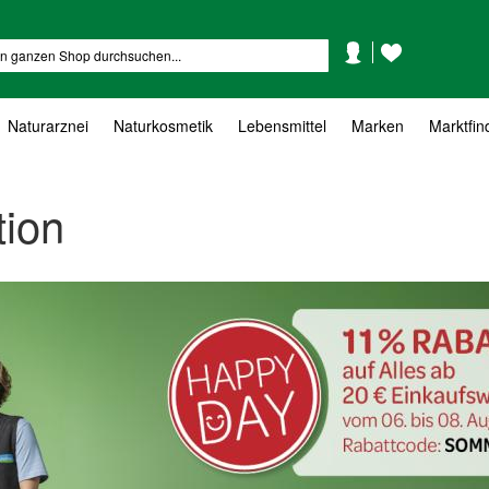
Mein
Mein
Suche
Konto
Wunschzettel
Naturarznei
Naturkosmetik
Lebensmittel
Marken
Marktfin
tion