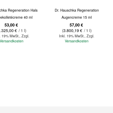
chka Regeneration Hals
Dr. Hauschka Regeneration
ekolletécreme 40 ml
Augencreme 15 ml
53,00 €
57,00 €
.325,00 €
/ 1 l)
(
3.800,19 €
/ 1 l)
l. 19% MwSt.
,
Zzgl.
Inkl. 19% MwSt.
,
Zzgl.
Versandkosten
Versandkosten
In den Warenkorb