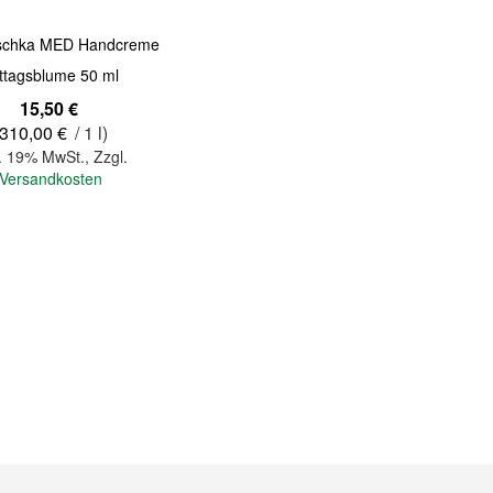
uschka MED Handcreme
ttagsblume 50 ml
15,50 €
310,00 €
/ 1 l)
l. 19% MwSt.
,
Zzgl.
Versandkosten