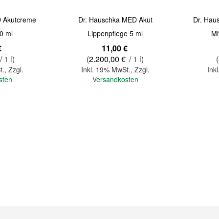
D Akutcreme
Dr. Hauschka MED Akut
Dr. Ha
20 ml
Lippenpflege 5 ml
Mi
€
11,00 €
/ 1 l)
(
2.200,00 €
/ 1 l)
(
t.
,
Zzgl.
Inkl. 19% MwSt.
,
Zzgl.
Ink
sten
Versandkosten
In den Warenkorb
In den Warenkorb