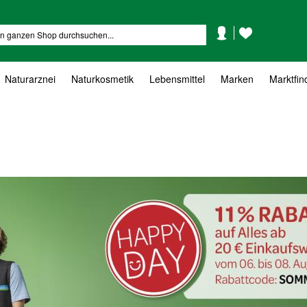
Mein
Mein
Suche
Konto
Wunschzettel
Naturarznei
Naturkosmetik
Lebensmittel
Marken
Marktfin