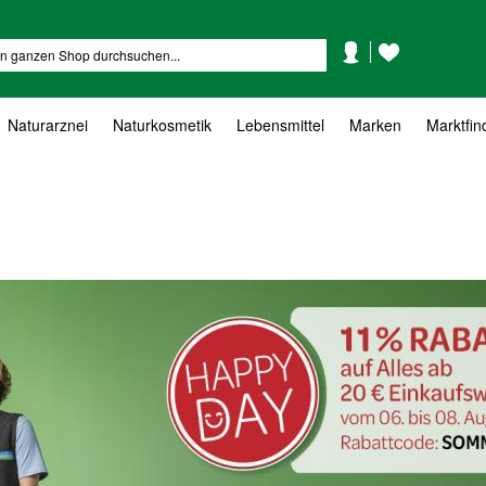
Mein
Mein
Suche
Konto
Wunschzettel
Naturarznei
Naturkosmetik
Lebensmittel
Marken
Marktfin