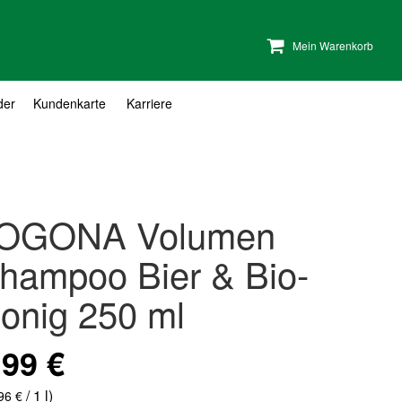
Mein Warenkorb
der
Kundenkarte
Karriere
OGONA Volumen
hampoo Bier & Bio-
onig 250 ml
,99 €
/ 1 l)
96 €