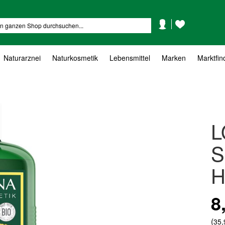
Mein
Mein
Suche
Konto
Wunschzettel
Naturarznei
Naturkosmetik
Lebensmittel
Marken
Marktfin
L
S
H
8
(
35,