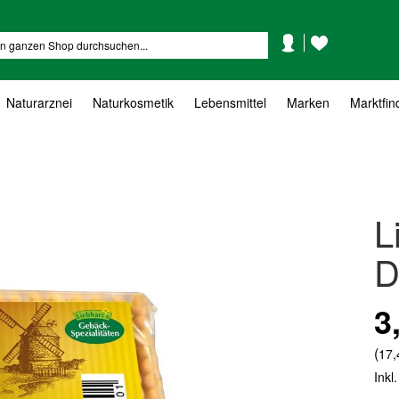
Mein
Mein
Suche
Konto
Wunschzettel
Naturarznei
Naturkosmetik
Lebensmittel
Marken
Marktfin
L
D
3
(
17,
Inkl