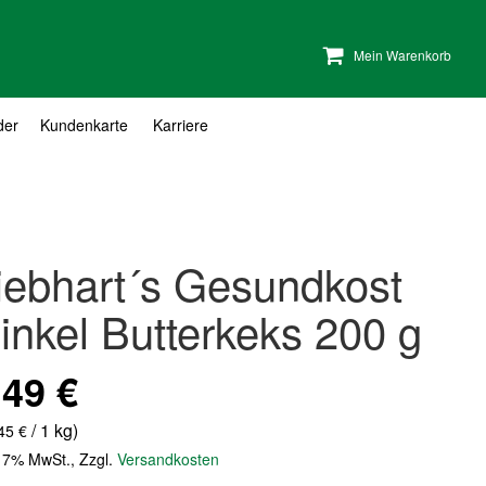
Mein Warenkorb
der
Kundenkarte
Karriere
iebhart´s Gesundkost
inkel Butterkeks 200 g
,49 €
/ 1 kg)
45 €
. 7% MwSt.
,
Zzgl.
Versandkosten