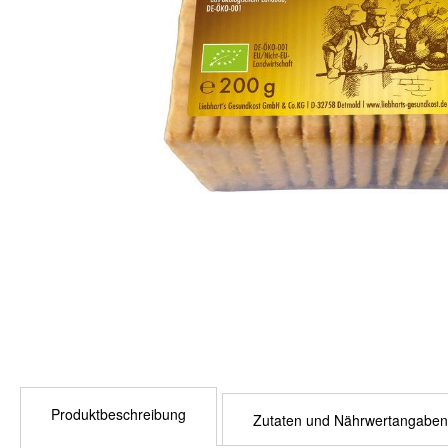
Zum
Anfang
der
Produktbeschreibung
Zutaten und Nährwertangaben
Bildergalerie
springen