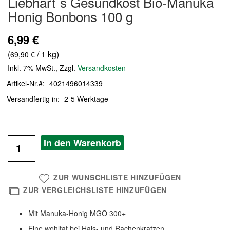
Liebhart´s Gesundkost Bio-Manuka
der
Honig Bonbons 100 g
Bildergalerie
springen
6,99 €
(
/ 1 kg)
69,90 €
Inkl. 7% MwSt.
,
Zzgl.
Versandkosten
Artikel-Nr.
4021496014339
Versandfertig in
2-5 Werktage
In den Warenkorb
ZUR WUNSCHLISTE HINZUFÜGEN
ZUR VERGLEICHSLISTE HINZUFÜGEN
Mit Manuka-Honig MGO 300+
Eine wohltat bei Hals- und Rachenkratzen