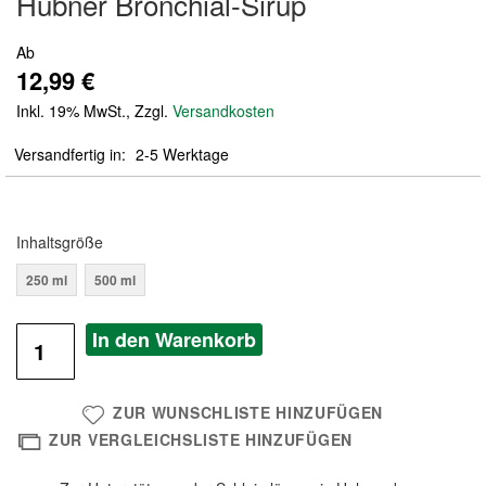
Hübner Bronchial-Sirup
der
Bildergalerie
Ab
springen
12,99 €
Inkl. 19% MwSt.
,
Zzgl.
Versandkosten
Versandfertig in
2-5 Werktage
Inhaltsgröße
250 ml
500 ml
In den Warenkorb
ZUR WUNSCHLISTE HINZUFÜGEN
ZUR VERGLEICHSLISTE HINZUFÜGEN