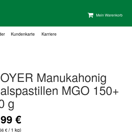
Mein Warenkorb
der
Kundenkarte
Karriere
OYER Manukahonig
alspastillen MGO 150+
0 g
,99 €
/ 1 kg)
66 €