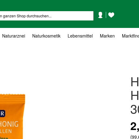
Mein
Mein
Suche
Konto
Wunschzettel
Naturarznei
Naturkosmetik
Lebensmittel
Marken
Marktfin
H
H
3
2
(
99,