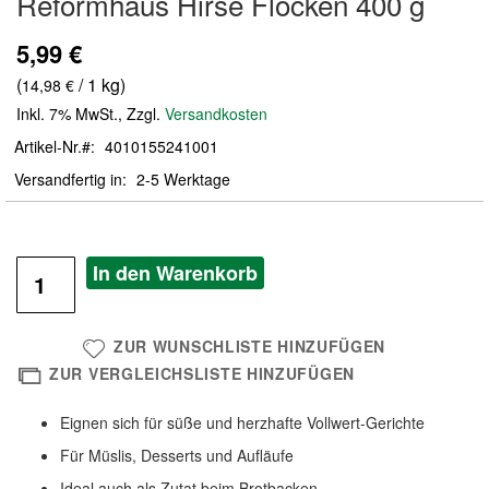
Reformhaus Hirse Flocken 400 g
der
Bildergalerie
5,99 €
springen
(
/ 1 kg)
14,98 €
Inkl. 7% MwSt.
,
Zzgl.
Versandkosten
Artikel-Nr.
4010155241001
Versandfertig in
2-5 Werktage
In den Warenkorb
ZUR WUNSCHLISTE HINZUFÜGEN
ZUR VERGLEICHSLISTE HINZUFÜGEN
Eignen sich für süße und herzhafte Vollwert-Gerichte
Für Müslis, Desserts und Aufläufe
Ideal auch als Zutat beim Brotbacken