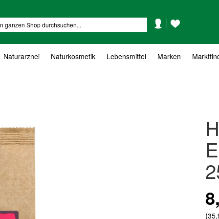
Mein
Mein
Suche
Konto
Wunschzettel
Naturarznei
Naturkosmetik
Lebensmittel
Marken
Marktfin
H
E
2
8
(
35,