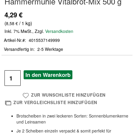
Hammermühle Vitalbrot-Mix 500 g
der
Bildergalerie
4,29 €
springen
(
/ 1 kg)
8,58 €
Inkl. 7% MwSt.
,
Zzgl.
Versandkosten
Artikel-Nr.
4015537149999
Versandfertig in
2-5 Werktage
In den Warenkorb
ZUR WUNSCHLISTE HINZUFÜGEN
ZUR VERGLEICHSLISTE HINZUFÜGEN
Brotscheiben in zwei leckeren Sorten: Sonnenblumenkerne
und Leinsamen
Je 2 Scheiben einzeln verpackt & somit perfekt für