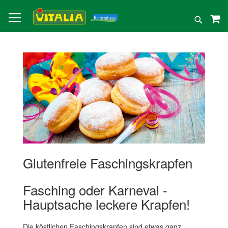
Direkt
zum
Suche
Inhalt
Glutenfreie Faschingskrapfen
Fasching oder Karneval -
Hauptsache leckere Krapfen!
Die köstlichen Faschingskrapfen sind etwas ganz