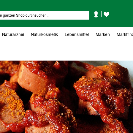
Mein
Mein
Suche
Konto
Wunschzettel
Naturarznei
Naturkosmetik
Lebensmittel
Marken
Marktfin