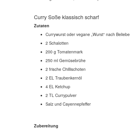
Curry Soße klassisch scharf
Zutaten
Currywurst oder vegane „Wurst“ nach Belieb
2 Schalotten
200 g Tomatenmark
250 ml Gemüsebrühe
2 frische Chillischoten
2 EL Traubenkernöl
4 EL Ketchup
2 TL Currypulver
Salz und Cayennepfeffer
Zubereitung