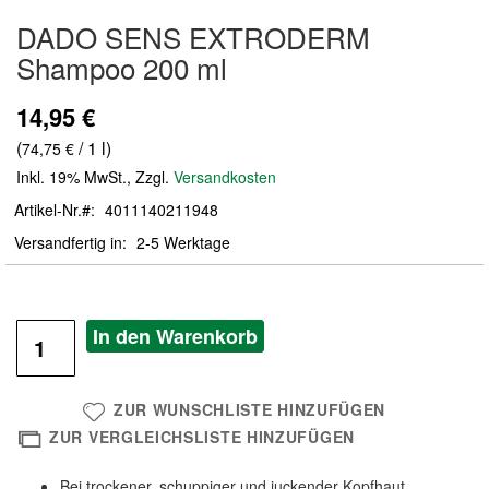
Zum
DADO SENS EXTRODERM
Anfang
der
Shampoo 200 ml
Bildergalerie
springen
14,95 €
(
/ 1 l)
74,75 €
Inkl. 19% MwSt.
,
Zzgl.
Versandkosten
Artikel-Nr.
4011140211948
Versandfertig in
2-5 Werktage
In den Warenkorb
ZUR WUNSCHLISTE HINZUFÜGEN
ZUR VERGLEICHSLISTE HINZUFÜGEN
Bei trockener, schuppiger und juckender Kopfhaut