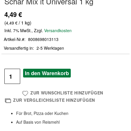
Schär Mix it Universal 1 kg
der
Bildergalerie
4,49 €
springen
(
/ 1 kg)
4,49 €
Inkl. 7% MwSt.
,
Zzgl.
Versandkosten
Artikel-Nr.
8008698013113
Versandfertig in
2-5 Werktagen
In den Warenkorb
ZUR WUNSCHLISTE HINZUFÜGEN
ZUR VERGLEICHSLISTE HINZUFÜGEN
Für Brot, Pizza oder Kuchen
Auf Basis von Reismehl