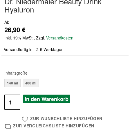
Dr. Niedermaier Beauty Drink
der
Hyaluron
Bildergalerie
springen
Ab
26,90 €
Inkl. 19% MwSt.
,
Zzgl.
Versandkosten
Versandfertig in
2-5 Werktagen
Inhaltsgröße
140 ml
400 ml
In den Warenkorb
ZUR WUNSCHLISTE HINZUFÜGEN
ZUR VERGLEICHSLISTE HINZUFÜGEN