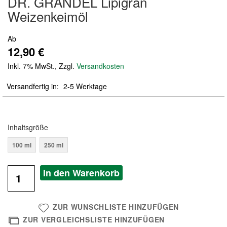
DR. GRANDEL Lipigran
der
Weizenkeimöl
Bildergalerie
springen
Ab
12,90 €
Inkl. 7% MwSt.
,
Zzgl.
Versandkosten
Versandfertig in
2-5 Werktage
Inhaltsgröße
100 ml
250 ml
In den Warenkorb
ZUR WUNSCHLISTE HINZUFÜGEN
ZUR VERGLEICHSLISTE HINZUFÜGEN