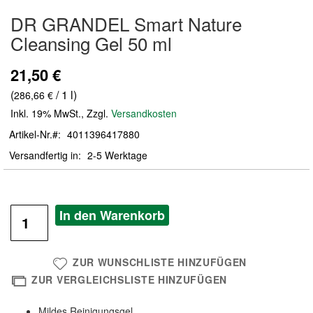
Zum
DR GRANDEL Smart Nature
Anfang
der
Cleansing Gel 50 ml
Bildergalerie
springen
21,50 €
(
/ 1 l)
286,66 €
Inkl. 19% MwSt.
,
Zzgl.
Versandkosten
Artikel-Nr.
4011396417880
Versandfertig in
2-5 Werktage
In den Warenkorb
ZUR WUNSCHLISTE HINZUFÜGEN
ZUR VERGLEICHSLISTE HINZUFÜGEN
Mildes Reinigungsgel