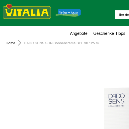
Suche
Angebote
Geschenke-Tipps
Home
DADO SENS SUN Sonnencreme SPF 30 125 ml
Zum
Ende
der
Bildergalerie
springen