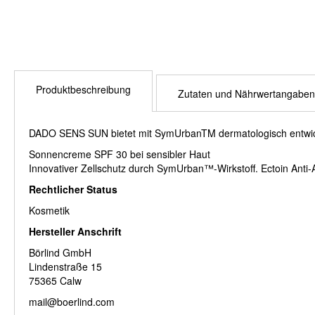
Anfang
der
Bildergalerie
springen
Produktbeschreibung
Zutaten und Nährwertangaben
DADO SENS SUN bietet mit SymUrbanTM dermatologisch entwicke
Sonnencreme SPF 30 bei sensibler Haut
Innovativer Zellschutz durch SymUrban™-Wirkstoff. Ectoin Anti-
Rechtlicher Status
Kosmetik
Hersteller Anschrift
Börlind GmbH
Lindenstraße 15
75365 Calw
mail@boerlind.com