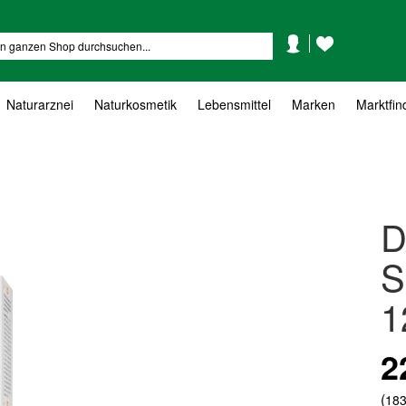
Mein
Mein
Suche
Konto
Wunschzettel
Naturarznei
Naturkosmetik
Lebensmittel
Marken
Marktfin
D
S
1
2
(
183