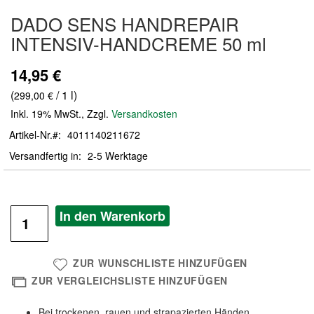
Zum
DADO SENS HANDREPAIR
Anfang
der
INTENSIV-HANDCREME 50 ml
Bildergalerie
springen
14,95 €
(
/ 1 l)
299,00 €
Inkl. 19% MwSt.
,
Zzgl.
Versandkosten
Artikel-Nr.
4011140211672
Versandfertig in
2-5 Werktage
In den Warenkorb
ZUR WUNSCHLISTE HINZUFÜGEN
ZUR VERGLEICHSLISTE HINZUFÜGEN
Bei trockenen, rauen und strapazierten Händen