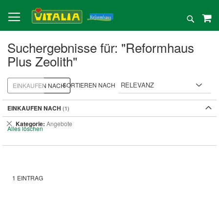
Direkt
zum
Suche
Inhalt
Suchergebnisse für: "Reformhaus
Plus Zeolith"
SORTIEREN NACH
EINKAUFEN NACH
EINKAUFEN NACH
Dies
Kategorie
Angebote
Alles löschen
entfernen
1
EINTRAG