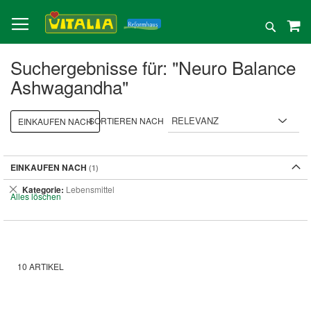
Direkt
zum
Suche
Inhalt
Suchergebnisse für: "Neuro Balance
Ashwagandha"
SORTIEREN NACH
EINKAUFEN NACH
EINKAUFEN NACH
Dies
Kategorie
Lebensmittel
Alles löschen
entfernen
10
ARTIKEL