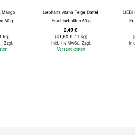
na Mango-
Liebharts vitana Feige-Dattel-
LIEBH
en 60 g
Fruchtschnitten 60 g
Fr
2,49 €
1 kg)
(
41,50 €
/ 1 kg)
(
.
,
Zzgl.
Inkl. 7% MwSt.
,
Zzgl.
Ink
sten
Versandkosten
In den Warenkorb
In den Warenkorb