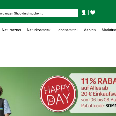
Mein
Mein
Suche
Konto
Wunschzettel
Naturarznei
Naturkosmetik
Lebensmittel
Marken
Marktfin