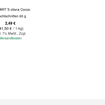
ART´S vitana Cocos-
uchtschnitten 60 g
2,49 €
41,50 €
/ 1 kg)
l. 7% MwSt.
,
Zzgl.
Versandkosten