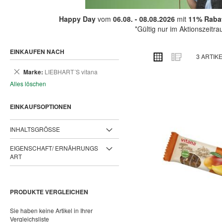
Happy Day
vom
06.08. - 08.08.2026
mit
11% Rabat
*Gültig nur im Aktionszeitr
EINKAUFEN NACH
ANSICHT
Raster
Liste
3
ARTIK
ALS
Dies
Marke
LIEBHART´S vitana
entfernen
Alles löschen
EINKAUFSOPTIONEN
INHALTSGRÖSSE
EIGENSCHAFT/ ERNÄHRUNGS
ART
PRODUKTE VERGLEICHEN
Sie haben keine Artikel in Ihrer
Vergleichsliste