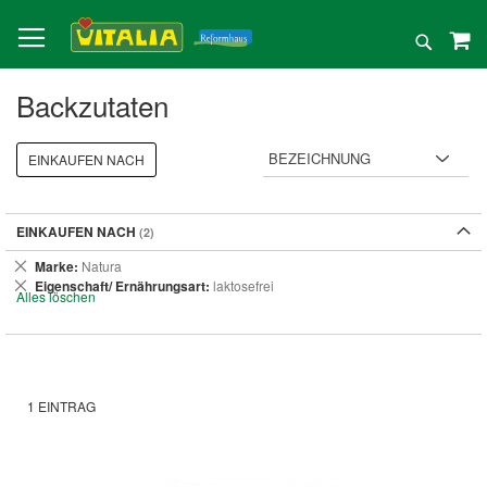
Direkt
zum
Suche
Inhalt
Backzutaten
EINKAUFEN NACH
EINKAUFEN NACH
Dies
Marke
Natura
entfernen
Dies
Eigenschaft/ Ernährungsart
laktosefrei
Alles löschen
entfernen
1
EINTRAG