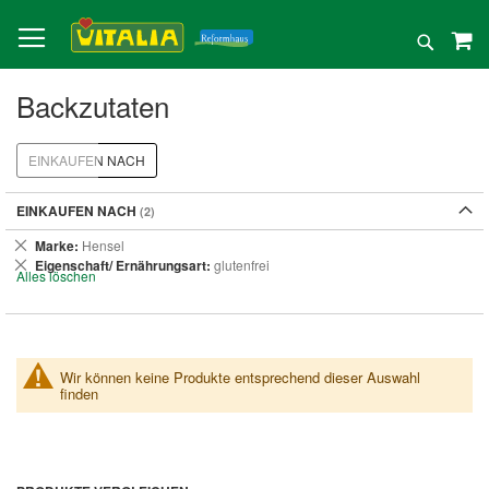
Direkt
zum
Suche
Inhalt
Backzutaten
EINKAUFEN NACH
EINKAUFEN NACH
Dies
Marke
Hensel
entfernen
Dies
Eigenschaft/ Ernährungsart
glutenfrei
Alles löschen
entfernen
Wir können keine Produkte entsprechend dieser Auswahl
finden