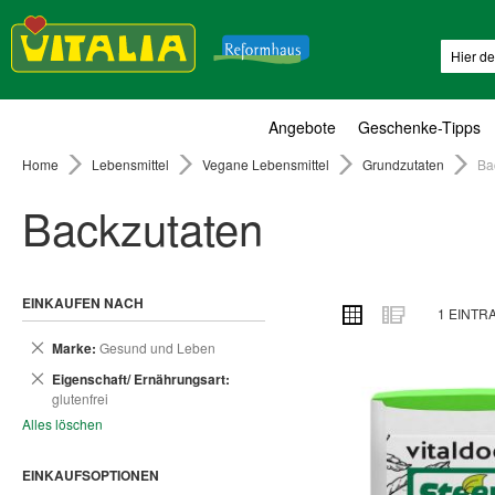
Suche
Angebote
Geschenke-Tipps
Home
Lebensmittel
Vegane Lebensmittel
Grundzutaten
Ba
Backzutaten
EINKAUFEN NACH
ANSICHT
Raster
Liste
1
EINTR
ALS
Dies
Marke
Gesund und Leben
entfernen
Dies
Eigenschaft/ Ernährungsart
entfernen
glutenfrei
Alles löschen
EINKAUFSOPTIONEN