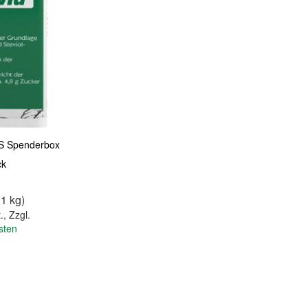
BS Spenderbox
ck
 1 kg)
.
,
Zzgl.
sten