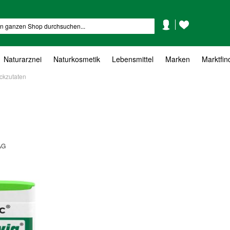
Mein
Mein
Suche
Konto
Wunschzettel
Naturarznei
Naturkosmetik
Lebensmittel
Marken
Marktfin
ckzutaten
AG