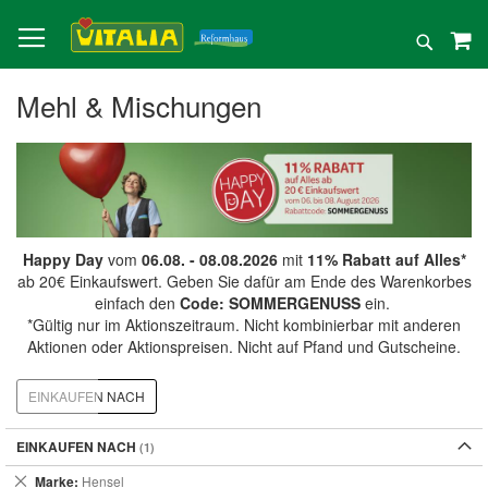
Direkt
zum
Suche
Inhalt
Mehl & Mischungen
Happy Day
vom
06.08. - 08.08.2026
mit
11% Rabatt auf Alles*
ab 20€ Einkaufswert. Geben Sie dafür am Ende des Warenkorbes
einfach den
Code: SOMMERGENUSS
ein.
*Gültig nur im Aktionszeitraum. Nicht kombinierbar mit anderen
Aktionen oder Aktionspreisen. Nicht auf Pfand und Gutscheine.
EINKAUFEN NACH
EINKAUFEN NACH
Dies
Marke
Hensel