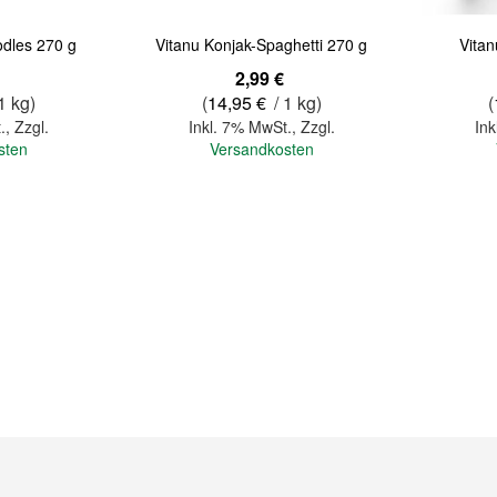
odles 270 g
Vitanu Konjak-Spaghetti 270 g
Vitan
2,99 €
1 kg)
(
14,95 €
/ 1 kg)
(
.
,
Zzgl.
Inkl. 7% MwSt.
,
Zzgl.
Ink
sten
Versandkosten
In den Warenkorb
In den Warenkorb