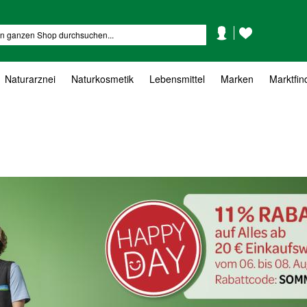
Mein
Mein
Suche
Konto
Wunschzettel
Naturarznei
Naturkosmetik
Lebensmittel
Marken
Marktfin