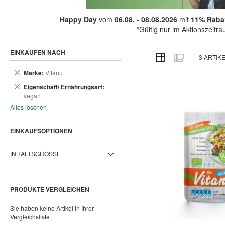
Happy Day
vom
06.08. - 08.08.2026
mit
11% Rabat
*Gültig nur im Aktionszeitr
EINKAUFEN NACH
ANSICHT
Raster
Liste
3
ARTIK
ALS
Dies
Marke
Vitanu
entfernen
Dies
Eigenschaft/ Ernährungsart
entfernen
vegan
Alles löschen
EINKAUFSOPTIONEN
INHALTSGRÖSSE
PRODUKTE VERGLEICHEN
Sie haben keine Artikel in Ihrer
Vergleichsliste