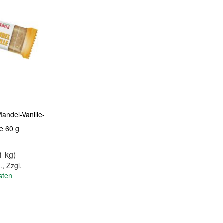
andel-Vanille-
te 60 g
1 kg)
.
,
Zzgl.
sten