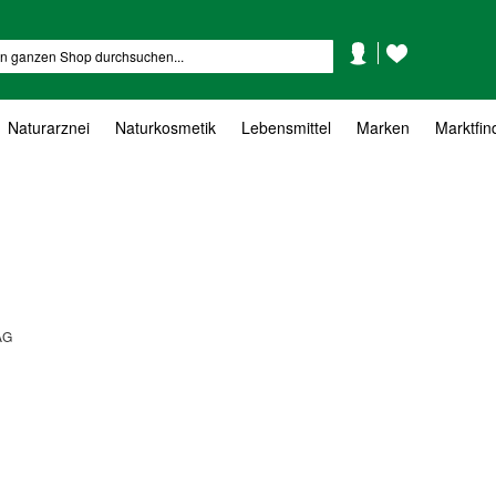
Mein
Mein
Suche
Konto
Wunschzettel
Naturarznei
Naturkosmetik
Lebensmittel
Marken
Marktfin
AG