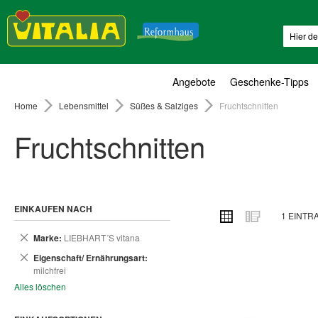
Suche
Angebote
Geschenke-Tipps
Home
Lebensmittel
Süßes & Salziges
Fruchtschnitten
Fruchtschnitten
EINKAUFEN NACH
ANSICHT
Raster
Liste
1
EINTR
ALS
Dies
Marke
LIEBHART´S vitana
entfernen
Dies
Eigenschaft/ Ernährungsart
entfernen
milchfrei
Alles löschen