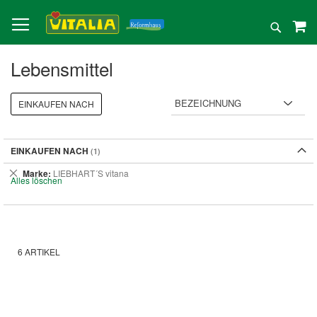
Direkt
zum
Suche
Inhalt
Lebensmittel
EINKAUFEN NACH
EINKAUFEN NACH
Dies
Marke
LIEBHART´S vitana
Alles löschen
entfernen
6
ARTIKEL