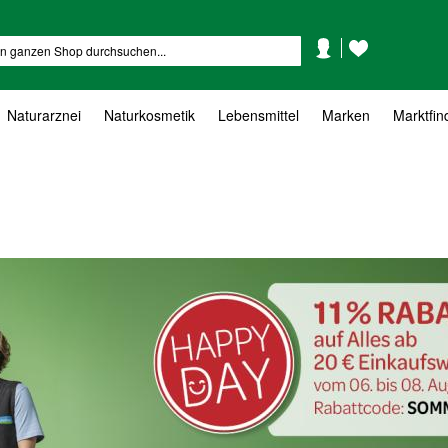
Mein
Mein
Suche
Konto
Wunschzettel
Naturarznei
Naturkosmetik
Lebensmittel
Marken
Marktfin