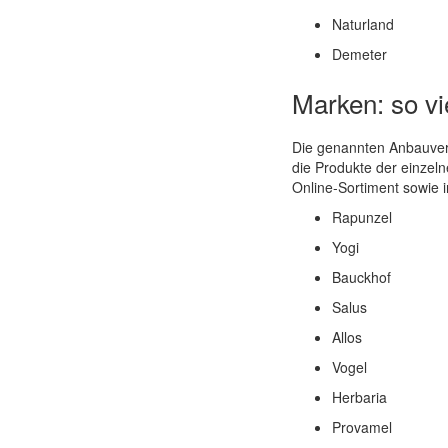
Naturland
Demeter
Marken: so vie
Die genannten Anbauverb
die Produkte der einzeln
Online-Sortiment sowie i
Rapunzel
Yogi
Bauckhof
Salus
Allos
Vogel
Herbaria
Provamel