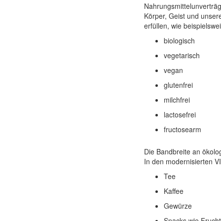
Nahrungsmittelunverträg
Körper, Geist und unser
erfüllen, wie beispielswe
biologisch
vegetarisch
vegan
glutenfrei
milchfrei
lactosefrei
fructosearm
Die Bandbreite an ökolog
In den modernisierten V
Tee
Kaffee
Gewürze
Snacks wie Fruchts