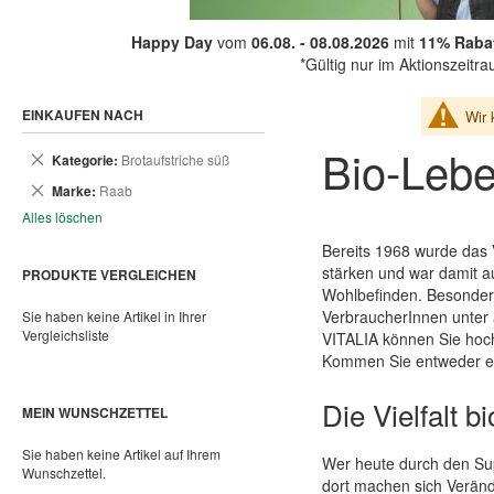
Happy Day
vom
06.08. - 08.08.2026
mit
11% Rabat
*Gültig nur im Aktionszeitr
EINKAUFEN NACH
Wir 
Bio-Lebe
Dies
Kategorie
Brotaufstriche süß
entfernen
Dies
Marke
Raab
entfernen
Alles löschen
Bereits 1968 wurde das 
stärken und war damit a
PRODUKTE VERGLEICHEN
Wohlbefinden. Besonders
VerbraucherInnen unter a
Sie haben keine Artikel in Ihrer
Vergleichsliste
VITALIA können Sie hochw
Kommen Sie entweder ein
Die Vielfalt 
MEIN WUNSCHZETTEL
Sie haben keine Artikel auf Ihrem
Wer heute durch den Supe
Wunschzettel.
dort machen sich Verän