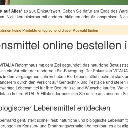
t auf Alles*
ab 20€ Einkaufswert. Geben Sie dafür am Ende des Ware
aum. Nicht kombinierbar mit anderen Aktionen oder Aktionspreisen. Nic
können keine Produkte entsprechend dieser Auswahl finden
nsmittel online bestelle
VITALIA Reformhaus mit dem Ziel gegründet, das natürliche Bewussts
uch ein Vorreiter der modernen Bio-Bewegung. Der Fokus von VITALIA 
 in den vergangenen Jahren haben Bio-Lebensmittel nochmal stark a
nderem durch den Verzicht auf Gentechnik und Pestizide und stellen i
ertige Lebensmittel für Ihre Bedürfnisse und Wünsche kaufen. Wo immer
fach in Ihre VITALIA-Filiale oder bestellen Sie online aus unserem So
biologischer Lebensmittel entdecken
rmarkt geht, stellt schnell fest: natürliche und biologische Lebensmitt
derungen im Konsum- und Ernährungsverhalten bemerkbar: es gibt all