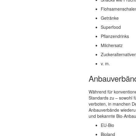
Flohsamenschale
Getränke
Superfood
Pflanzendrinks
Milchersatz
Zuckeralternative
v. m.
Anbauverbände
Während für konventione
Standards zu – sowohl fü
verboten, in manchen De
Anbauverbände wiederum 
und bekannte Bio-Anbauv
EU-Bio
Bioland