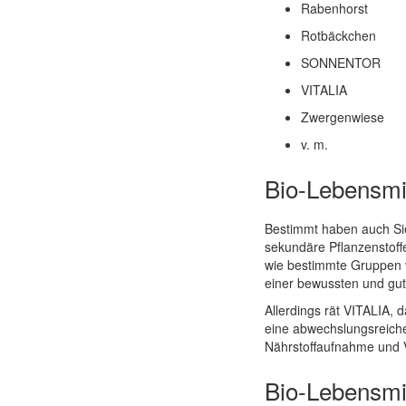
Rabenhorst
Rotbäckchen
SONNENTOR
VITALIA
Zwergenwiese
v. m.
Bio-Lebensmit
Bestimmt haben auch Sie 
sekundäre Pflanzenstoff
wie bestimmte Gruppen vo
einer bewussten und gut
Allerdings rät VITALIA, d
eine abwechslungsreiche
Nährstoffaufnahme und Vi
Bio-Lebensmit