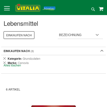
Direkt
zum
Suche
Inhalt
Lebensmittel
EINKAUFEN NACH
EINKAUFEN NACH
Dies
Kategorie
Grundzutaten
entfernen
Dies
Marke
Cenovis
Alles löschen
entfernen
6
ARTIKEL