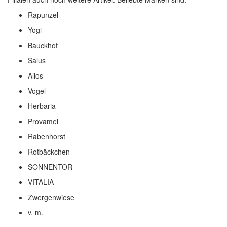
Rapunzel
Yogi
Bauckhof
Salus
Allos
Vogel
Herbaria
Provamel
Rabenhorst
Rotbäckchen
SONNENTOR
VITALIA
Zwergenwiese
v. m.