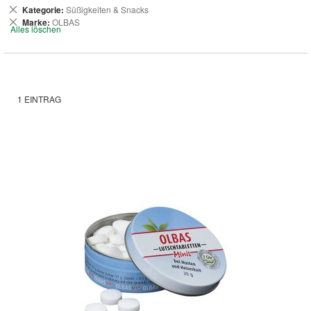
Dies
Kategorie
Süßigkeiten & Snacks
entfernen
Dies
Marke
OLBAS
Alles löschen
entfernen
1
EINTRAG