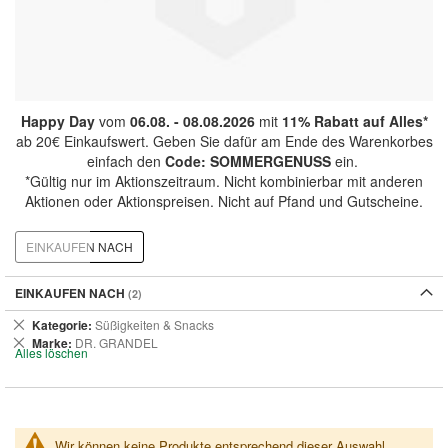
Happy Day
vom
06.08. - 08.08.2026
mit
11% Rabatt auf Alles*
ab 20€ Einkaufswert. Geben Sie dafür am Ende des Warenkorbes
einfach den
Code: SOMMERGENUSS
ein.
*Gültig nur im Aktionszeitraum. Nicht kombinierbar mit anderen
Aktionen oder Aktionspreisen. Nicht auf Pfand und Gutscheine.
EINKAUFEN NACH
EINKAUFEN NACH
Dies
Kategorie
Süßigkeiten & Snacks
entfernen
Dies
Marke
DR. GRANDEL
Alles löschen
entfernen
Wir können keine Produkte entsprechend dieser Auswahl