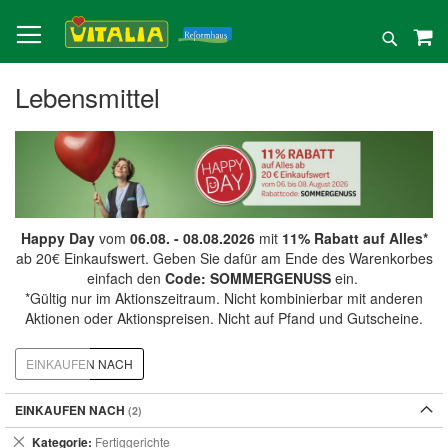
Direkt
zum
Suche
Inhalt
Lebensmittel
Happy Day
vom
06.08. - 08.08.2026
mit
11% Rabatt auf Alles*
ab 20€ Einkaufswert. Geben Sie dafür am Ende des Warenkorbes
einfach den
Code: SOMMERGENUSS
ein.
*Gültig nur im Aktionszeitraum. Nicht kombinierbar mit anderen
Aktionen oder Aktionspreisen. Nicht auf Pfand und Gutscheine.
EINKAUFEN NACH
EINKAUFEN NACH
Dies
Kategorie
Fertiggerichte