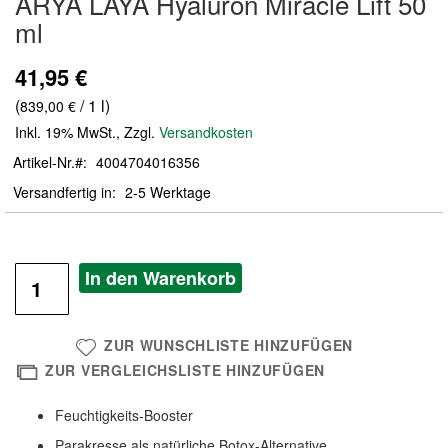
ARYA LAYA Hyaluron Miracle Lift 50
der
ml
Bildergalerie
springen
41,95 €
(
/ 1 l)
839,00 €
Inkl. 19% MwSt.
,
Zzgl.
Versandkosten
Artikel-Nr.
4004704016356
Versandfertig in
2-5 Werktage
In den Warenkorb
ZUR WUNSCHLISTE HINZUFÜGEN
ZUR VERGLEICHSLISTE HINZUFÜGEN
Feuchtigkeits-Booster
Parakresse als natürliche Botox-Alternative