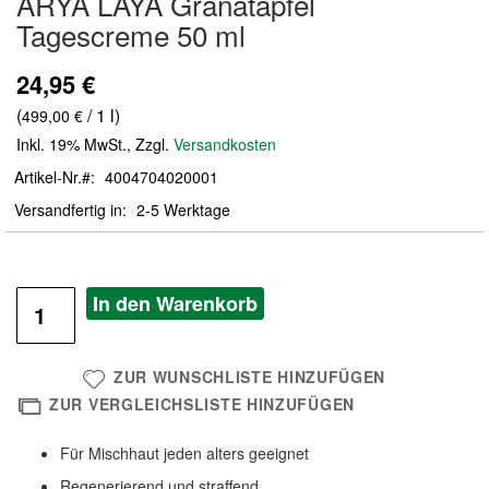
ARYA LAYA Granatapfel
der
Tagescreme 50 ml
Bildergalerie
springen
24,95 €
(
/ 1 l)
499,00 €
Inkl. 19% MwSt.
,
Zzgl.
Versandkosten
Artikel-Nr.
4004704020001
Versandfertig in
2-5 Werktage
In den Warenkorb
ZUR WUNSCHLISTE HINZUFÜGEN
ZUR VERGLEICHSLISTE HINZUFÜGEN
Für Mischhaut jeden alters geeignet
Regenerierend und straffend