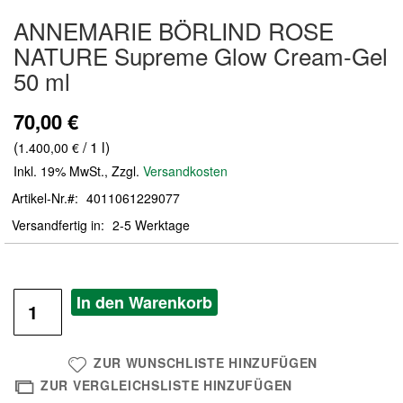
Zum
ANNEMARIE BÖRLIND ROSE
Anfang
der
NATURE Supreme Glow Cream-Gel
Bildergalerie
50 ml
springen
70,00 €
(
/ 1 l)
1.400,00 €
Inkl. 19% MwSt.
,
Zzgl.
Versandkosten
Artikel-Nr.
4011061229077
Versandfertig in
2-5 Werktage
In den Warenkorb
ZUR WUNSCHLISTE HINZUFÜGEN
ZUR VERGLEICHSLISTE HINZUFÜGEN