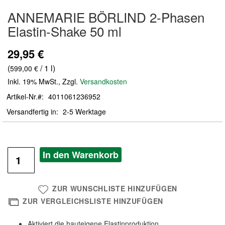
Zum
ANNEMARIE BÖRLIND 2-Phasen
Anfang
der
Elastin-Shake 50 ml
Bildergalerie
springen
29,95 €
(
/ 1 l)
599,00 €
Inkl. 19% MwSt.
,
Zzgl.
Versandkosten
Artikel-Nr.
4011061236952
Versandfertig in
2-5 Werktage
In den Warenkorb
ZUR WUNSCHLISTE HINZUFÜGEN
ZUR VERGLEICHSLISTE HINZUFÜGEN
Aktiviert die hauteigene Elastinproduktion