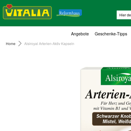
Suche
Angebote
Geschenke-Tipps
Home
Alsiroyal Arterien-Aktiv Kapseln
Zum
Ende
der
Bildergalerie
springen