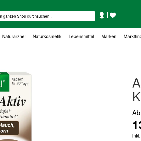
Mein
Mein
Suche
Konto
Wunschzettel
Naturarznei
Naturkosmetik
Lebensmittel
Marken
Marktfin
A
K
Ab
1
Inkl